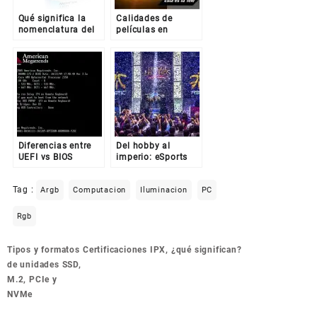
Qué significa la
Calidades de
nomenclatura del
películas en
Software (Beta, VL,
internet
Retail, RTM,
Shareware, etc…)
Diferencias entre
Del hobby al
UEFI vs BIOS
imperio: eSports
Tag :
Argb
Computacion
Iluminacion
PC
Rgb
Navegación
Tipos y formatos
Certificaciones IPX, ¿qué significan?
de
de unidades SSD,
entradas
M.2, PCIe y
NVMe