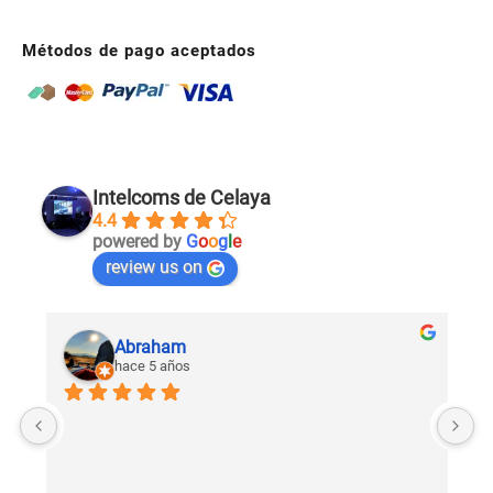
Métodos de pago aceptados
Intelcoms de Celaya
4.4
powered by
G
o
o
g
l
e
review us on
Abraham
hace 5 años
U
c