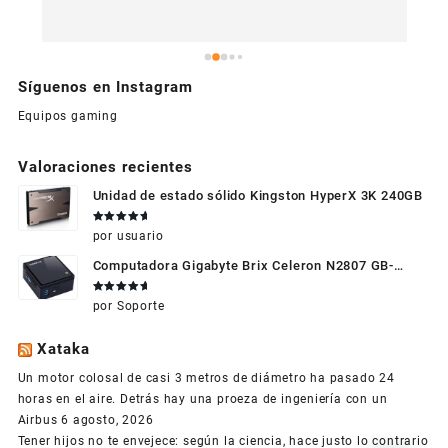
Síguenos en Instagram
Equipos gaming
Valoraciones recientes
Unidad de estado sólido Kingston HyperX 3K 240GB
Valorado
por usuario
en
5
de 5
Computadora Gigabyte Brix Celeron N2807 GB-
BXBT-2807 + WIFI + RAM de 4GB + HDD 500gb +
Valorado
por Soporte
Windows 10
en
5
de 5
Xataka
Un motor colosal de casi 3 metros de diámetro ha pasado 24
horas en el aire. Detrás hay una proeza de ingeniería con un
Airbus
6 agosto, 2026
Tener hijos no te envejece: según la ciencia, hace justo lo contrario