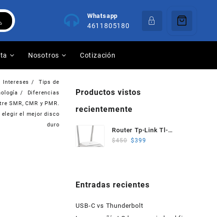
Whatsapp
4611805180
nta
Nosotros
Cotización
Intereses
Tips de
Productos vistos
nología
Diferencias
tre SMR, CMR y PMR.
recientemente
elegir el mejor disco
duro
Router Tp-Link Tl-
Wr840n 2.4ghz N
$
450
$
399
300mbps 2 Antenas
Blanco
Entradas recientes
USB-C vs Thunderbolt