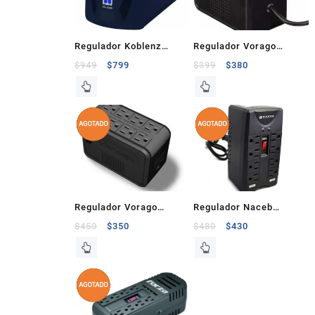
Regulador Koblenz
Regulador Vorago
2250VA 1000W 8
1400VA 650W 8
$
949
$
799
$
399
$
380
Contactos Gold ER-2250
Contactos Negro
Regulador Vorago
Regulador Naceb
1000VA 480W 8
Technology, 1400VA,
$
450
$
350
$
480
$
430
Contactos
750W, Negro