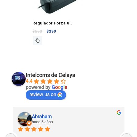
Regulador Forza 8
Contactos 1200 VA
$
550
$
399
600W
Intelcoms de Celaya
4.4
powered by
G
o
o
g
l
e
review us on
Abraham
hace 5 años
U