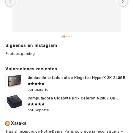
c
Síguenos en Instagram
Equipos gaming
Valoraciones recientes
Unidad de estado sólido Kingston HyperX 3K 240GB
Valorado
por usuario
en
5
de 5
Computadora Gigabyte Brix Celeron N2807 GB-
BXBT-2807 + WIFI + RAM de 4GB + HDD 500gb +
Valorado
por Soporte
Windows 10
en
5
de 5
Xataka
Tras el incendio de Notre-Dame, París solo quería reconstruirla y