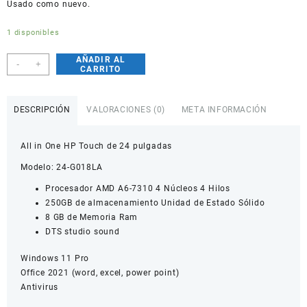
Usado como nuevo.
1 disponibles
AÑADIR AL
All
-
+
CARRITO
In
One
Hp
DESCRIPCIÓN
VALORACIONES (0)
META INFORMACIÓN
Touch
De
All in One HP Touch de 24 pulgadas
24
Pulgadas,
Modelo: 24-G018LA
Amd
Procesador AMD A6-7310 4 Núcleos 4 Hilos
A6-
250GB de almacenamiento Unidad de Estado Sólido
7310,
8 GB de Memoria Ram
250gb
DTS studio sound
Ssd,
8gb
Windows 11 Pro
Ram,
Office 2021 (word, excel, power point)
Blanco
Antivirus
cantidad