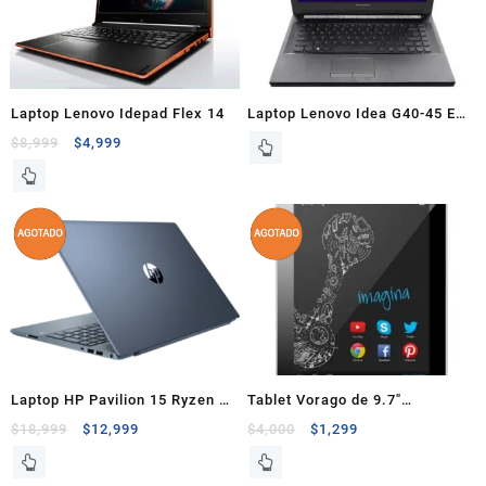
Laptop Lenovo Idepad Flex 14
Laptop Lenovo Idea G40-45 E1-
6010 2GB 500GB 14″ WIN 8.1
$
8,999
$
4,999
Laptop HP Pavilion 15 Ryzen 5
Tablet Vorago de 9.7″
3500U 8gb Ram 256gb ssd
Quadcore 1.6Ghz 16GB 2GB
$
18,999
$
12,999
$
4,000
$
1,299
nvme 15.6″ Full HD + Funda +
Pantalla 2048×1536 IPS
Mouse + Audífonos