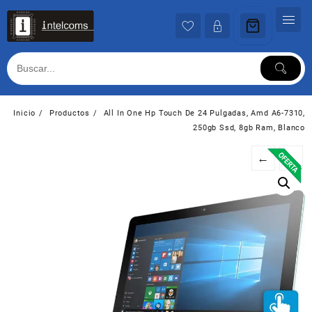
Ir
al
contenido
Inicio
Productos
All In One Hp Touch De 24 Pulgadas, Amd A6-7310,
250gb Ssd, 8gb Ram, Blanco
←
→