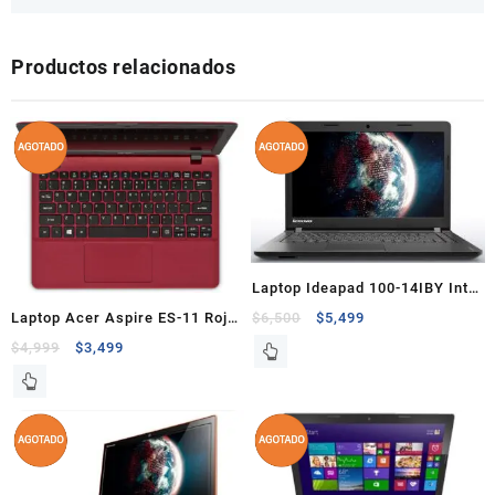
Productos relacionados
Laptop Ideapad 100-14IBY Intel
Celeron N2840 2GB 500GB 14″
Laptop Acer Aspire ES-11 Rojo
$
6,500
$
5,499
no DVD Windows 10
11″ 2GB 500GB
$
4,999
$
3,499