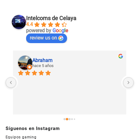
Intelcoms de Celaya
4.4
powered by
G
o
o
g
l
e
review us on
Abraham
hace 5 años
U
c
Síguenos en Instagram
Equipos gaming