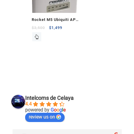
Rocket M5 Ubiquiti AP
Airmax de Alta
$
3,500
$
1,499
Capacidad y Alcance
Intelcoms de Celaya
4.4
powered by
G
o
o
g
l
e
review us on