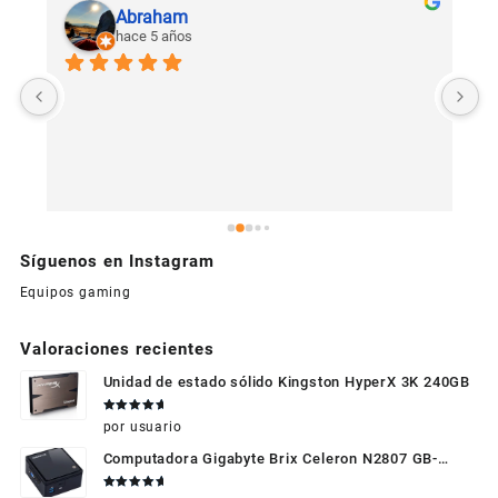
Abraham
hace 5 años
U
c
Síguenos en Instagram
Equipos gaming
Valoraciones recientes
Unidad de estado sólido Kingston HyperX 3K 240GB
Valorado
por usuario
en
5
de 5
Computadora Gigabyte Brix Celeron N2807 GB-
BXBT-2807 + WIFI + RAM de 4GB + HDD 500gb +