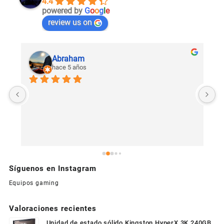
4.4
powered by
G
o
o
g
l
e
review us on
Abraham
hace 5 años
U
c
Síguenos en Instagram
Equipos gaming
Valoraciones recientes
Unidad de estado sólido Kingston HyperX 3K 240GB