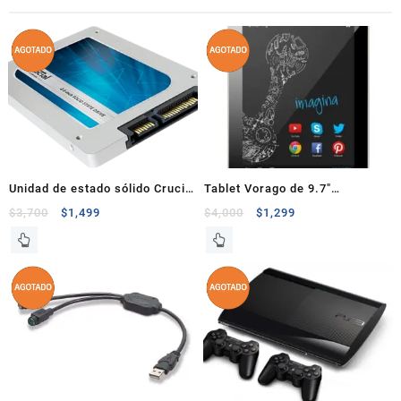
Unidad de estado sólido Crucial
Tablet Vorago de 9.7″
MX100 256GB
Quadcore 1.6Ghz 16GB 2GB
$
3,700
$
1,499
$
4,000
$
1,299
Pantalla 2048×1536 IPS