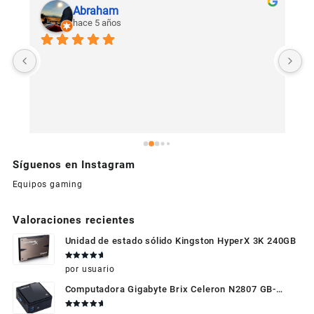
Abraham
hace 5 años
U
c
Síguenos en Instagram
Equipos gaming
Valoraciones recientes
Unidad de estado sólido Kingston HyperX 3K 240GB
Valorado
por usuario
en
5
de 5
Computadora Gigabyte Brix Celeron N2807 GB-
BXBT-2807 + WIFI + RAM de 4GB + HDD 500gb +