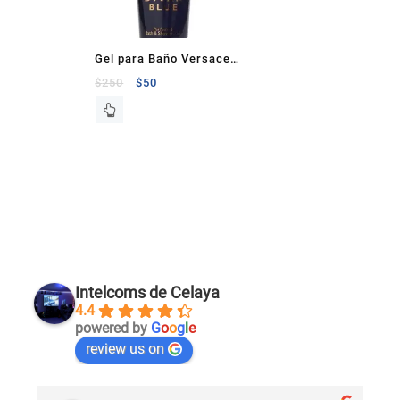
Gel para Baño Versace
Dylan Blue Hombre
$
250
$
50
Intelcoms de Celaya
4.4
powered by
G
o
o
g
l
e
review us on