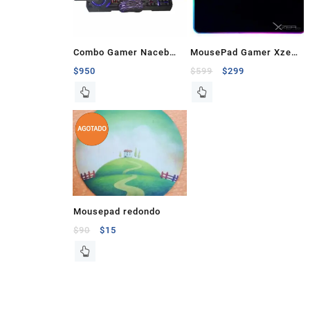
Combo Gamer Naceb
MousePad Gamer Xzeal
NA-0925 (Teclado,
RGB XZ310
$
950
$
599
$
299
Mouse, Mousepad,
Audifonos)
Mousepad redondo
$
90
$
15