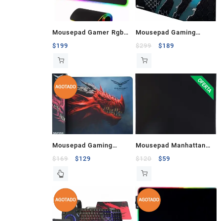
Mousepad Gamer Rgb
Mousepad Gaming
Free Wolf 80x30cm
Bluelander 60x30x0.3
$
199
$
299
$
189
Cm Azul
Mousepad Gaming
Mousepad Manhattan
Naceb Dragox 31x24cm
Negro
$
169
$
129
$
120
$
59