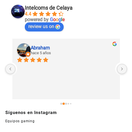
Intelcoms de Celaya
4.4
powered by
G
o
o
g
l
e
review us on
Abraham
hace 5 años
U
c
Síguenos en Instagram
Equipos gaming