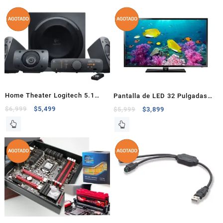
Home Theater Logitech 5.1
Pantalla de LED 32 Pulgadas
THX Z906
Samsung 120 Hz 1080p FHD
$
6,999
$
5,499
$
5,999
$
3,899
UN32F5000AFXZX