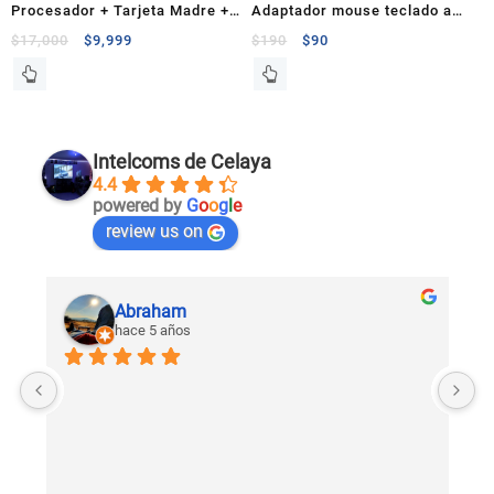
Procesador + Tarjeta Madre +
Adaptador mouse teclado a
Ram
usb belkin
$
17,000
$
9,999
$
190
$
90
Intelcoms de Celaya
4.4
powered by
G
o
o
g
l
e
review us on
Abraham
hace 5 años
U
c