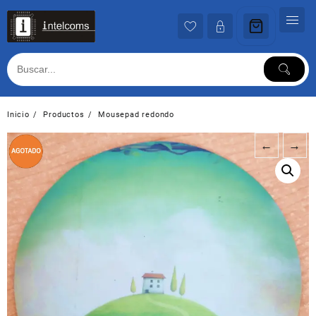
Ir
al
contenido
Inicio
Productos
Mousepad redondo
←
→