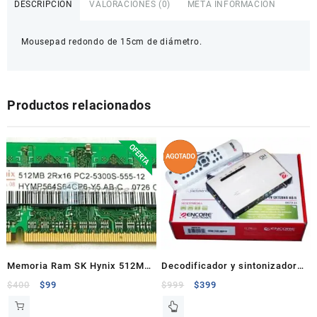
DESCRIPCIÓN
VALORACIONES (0)
META INFORMACIÓN
Mousepad redondo de 15cm de diámetro.
Productos relacionados
Memoria Ram SK Hynix 512MB
Decodificador y sintonizador
DDR2 533MHZ Para Laptop
de TV Externo de Alta
$
400
$
99
$
999
$
399
Definición II ENXTV-X4