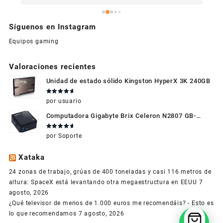
Síguenos en Instagram
Equipos gaming
Valoraciones recientes
Unidad de estado sólido Kingston HyperX 3K 240GB
Valorado
por usuario
en
5
de 5
Computadora Gigabyte Brix Celeron N2807 GB-
BXBT-2807 + WIFI + RAM de 4GB + HDD 500gb +
Valorado
por Soporte
Windows 10
en
5
de 5
Xataka
24 zonas de trabajo, grúas de 400 toneladas y casi 116 metros de
altura: SpaceX está levantando otra megaestructura en EEUU
7
agosto, 2026
¿Qué televisor de menos de 1.000 euros me recomendáis? - Esto es
lo que recomendamos
7 agosto, 2026