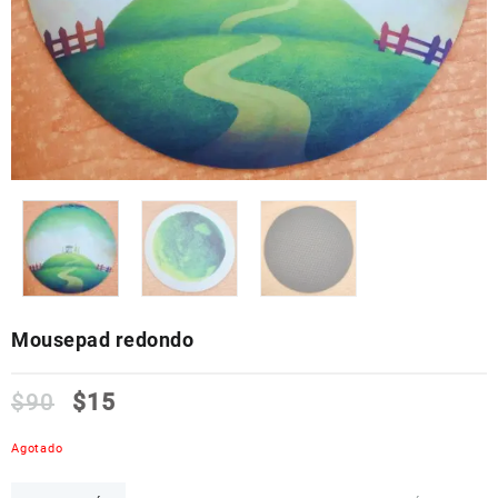
Mousepad redondo
$
90
$
15
Agotado