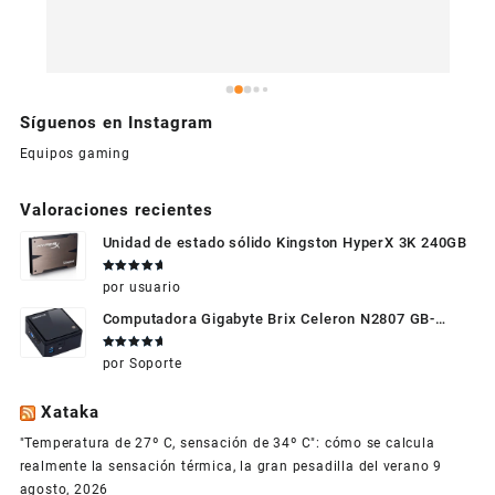
Síguenos en Instagram
Equipos gaming
Valoraciones recientes
Unidad de estado sólido Kingston HyperX 3K 240GB
Valorado
por usuario
en
5
de 5
Computadora Gigabyte Brix Celeron N2807 GB-
BXBT-2807 + WIFI + RAM de 4GB + HDD 500gb +
Valorado
por Soporte
Windows 10
en
5
de 5
Xataka
"Temperatura de 27º C, sensación de 34º C": cómo se calcula
realmente la sensación térmica, la gran pesadilla del verano
9
agosto, 2026