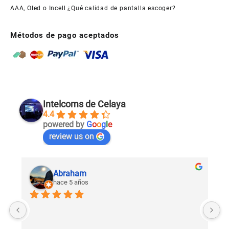
AAA, Oled o Incell ¿Qué calidad de pantalla escoger?
Métodos de pago aceptados
Intelcoms de Celaya
4.4
powered by
G
o
o
g
l
e
review us on
Abraham
hace 5 años
U
c