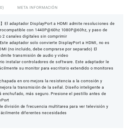
0)
META INFORMACIÓN
】El adaptador DisplayPort a HDMI admite resoluciones de
etrocompatible con 1440P@60hz 1080P@60hz, y paso de
o 2 canales digitales sin comprimir
ste adaptador solo convierte DisplayPort a HDMI, no es
DMI (no incluido, debe comprarse por separado) El
dmite transmisión de audio y video
 instalar controladores de software. Este adaptador le
ácilmente su monitor para escritorio extendido o monitores
hapada en oro mejora la resistencia a la corrosión y
mejora la transmisión de la señal. Diseño inteligente a
á enchufado, más seguro. Presione el pestillo antes de
yPort
ivisión de frecuencia multitarea para ver televisión y
 fácilmente diferentes necesidades