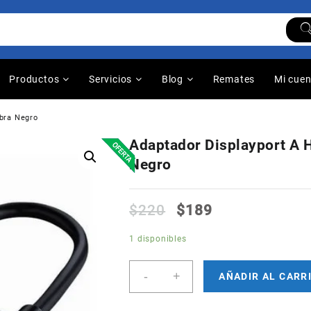
Productos
Servicios
Blog
Remates
Mi cue
bra Negro
Adaptador Displayport A
Negro
$
220
$
189
1 disponibles
Adaptador
-
+
AÑADIR AL CARR
Displayport
A