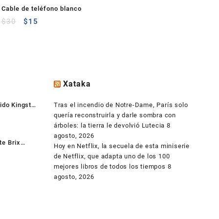
Cable de teléfono blanco
$
30
$
15
Xataka
ido Kingston
Tras el incendio de Notre-Dame, París solo
quería reconstruirla y darle sombra con
árboles: la tierra le devolvió Lutecia
8
agosto, 2026
e Brix
Hoy en Netflix, la secuela de esta miniserie
XBT-2807 +
Becky Oloarte
de Netflix, que adapta uno de los 100
+ HDD 500gb
hace 7 años
mejores libros de todos los tiempos
8
agosto, 2026