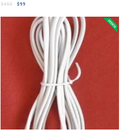
$
450
$
99