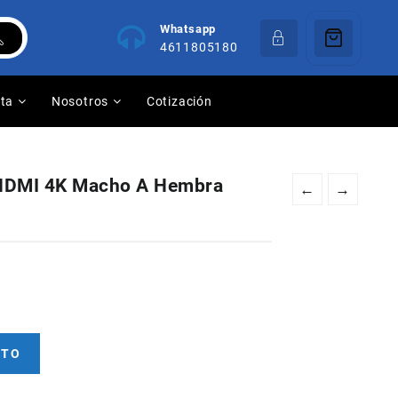
Whatsapp
4611805180
nta
Nosotros
Cotización
 HDMI 4K Macho A Hembra
←
→
ITO