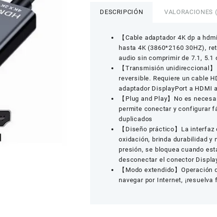
HDMI
4K
DESCRIPCIÓN
VALORACIONES (
Macho
A
【Cable adaptador 4K dp a hdmi
Hembra
hasta 4K (3860*2160 30HZ), r
Negro
audio sin comprimir de 7.1, 5.1 
cantidad
【Transmisión unidireccional】E
reversible. Requiere un cable H
adaptador DisplayPort a HDMI a
【Plug and Play】No es necesario
permite conectar y configurar f
duplicados
【Diseño práctico】La interfaz c
oxidación, brinda durabilidad y 
presión, se bloquea cuando est
desconectar el conector Displa
【Modo extendido】Operación de d
navegar por Internet, ¡resuelva