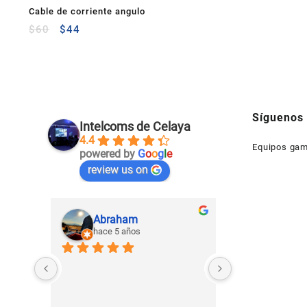
Cable de corriente angulo
$
60
$
44
Síguenos
Intelcoms de Celaya
4.4
Equipos gam
powered by
G
o
o
g
l
e
review us on
Abraham
Gerardo
hace 5 años
hace 5 añ
Un lugar dedica
tecnología de e
cómputo