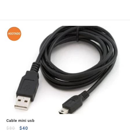
Cable mini usb
$
80
$
40