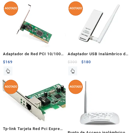
Adaptador de Red PCI 10/100
Adaptador USB Inalámbrico de
Mbps TF-3200 Tp-Link
Alta Ganancia 150Mbps
$
169
$
300
$
180
Tp-link Tarjeta Red Pci Express
Punto de Acceso inalámbrico N