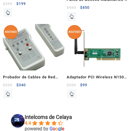
Gigabit
$
399
$
199
de 150Mbps
$
550
$
450
Probador de Cables de Red
Adaptador PCI Wireless N150
Intellinet
D-Link DWA-525
$
550
$
340
$
350
$
99
Intelcoms de Celaya
4.4
powered by
G
o
o
g
l
e