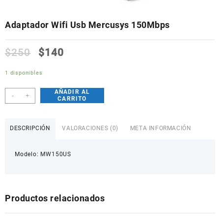
Adaptador Wifi Usb Mercusys 150Mbps
$
250
$
140
1 disponibles
AÑADIR AL
Adaptador
-
+
CARRITO
Wifi
Usb
Mercusys
DESCRIPCIÓN
VALORACIONES (0)
META INFORMACIÓN
150Mbps
cantidad
Modelo: MW150US
Productos relacionados