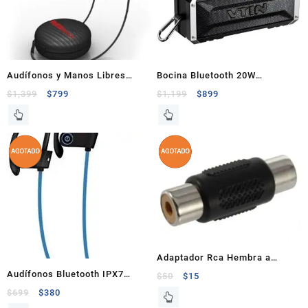
Audífonos y Manos Libres
Bocina Bluetooth 20W
Bluetooth Sonido HD IPX7
Certificación IPX4
$
1,399
$
799
$
1,199
$
899
Adaptador Rca Hembra a
Audífonos Bluetooth IPX7
Hembra
$
50
$
15
Resistente al agua/ sudor,
$
699
$
380