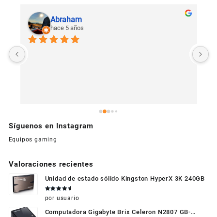
Abraham
hace 5 años
U
c
Síguenos en Instagram
Equipos gaming
Valoraciones recientes
Unidad de estado sólido Kingston HyperX 3K 240GB
Valorado
por usuario
en
5
de 5
Computadora Gigabyte Brix Celeron N2807 GB-