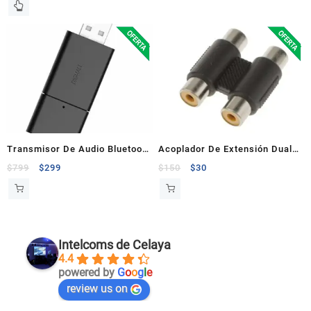
Cancelación de Ruido Azul
Transmisor De Audio Bluetooth
Acoplador De Extensión Dual
USB
Femenino a Femenino Av RCA
$
799
$
299
$
150
$
30
Intelcoms de Celaya
4.4
powered by
G
o
o
g
l
e
review us on