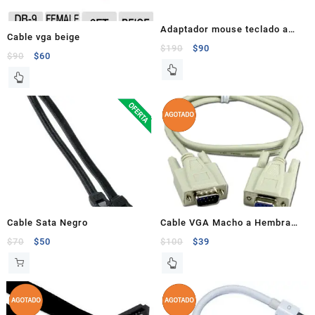
Adaptador mouse teclado a
Cable vga beige
usb belkin
$
190
$
90
$
90
$
60
Cable Sata Negro
Cable VGA Macho a Hembra
1.8 M – Usado
$
70
$
50
$
100
$
39