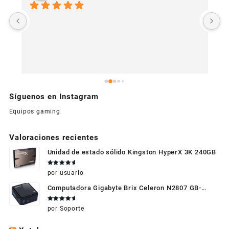
U
c
Síguenos en Instagram
Equipos gaming
Valoraciones recientes
Unidad de estado sólido Kingston HyperX 3K 240GB
Valorado
por usuario
en
5
de 5
Computadora Gigabyte Brix Celeron N2807 GB-
BXBT-2807 + WIFI + RAM de 4GB + HDD 500gb +
Valorado
por Soporte
Windows 10
en
5
de 5