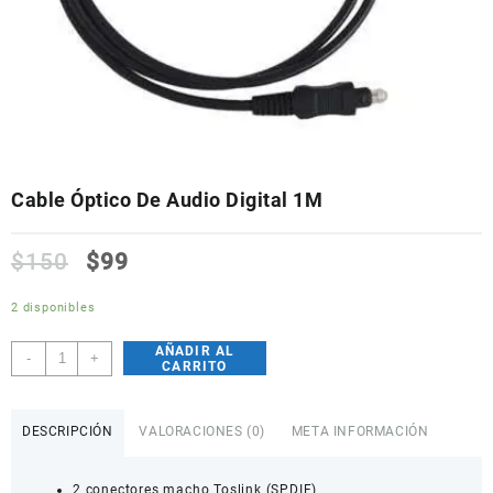
Cable Óptico De Audio Digital 1M
$
150
$
99
2 disponibles
AÑADIR AL
Cable
-
+
CARRITO
Óptico
De
Audio
DESCRIPCIÓN
VALORACIONES (0)
META INFORMACIÓN
Digital
1M
2 conectores macho Toslink (SPDIF)
cantidad