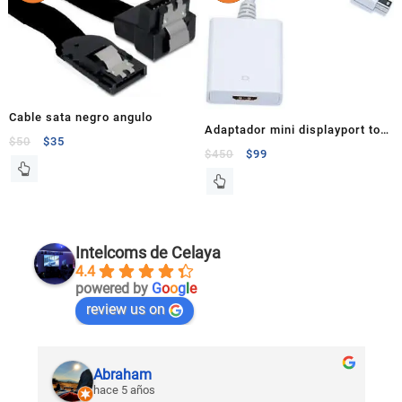
Cable sata negro angulo
Adaptador mini displayport to
$
50
$
35
hdmi
$
450
$
99
Intelcoms de Celaya
4.4
powered by
G
o
o
g
l
e
review us on
Abraham
hace 5 años