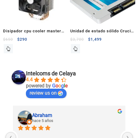
Disipador cpu cooler master
Unidad de estado sólido Crucial
tx3 para procesador amd
MX100 256GB
$
650
$
290
$
3,700
$
1,499
Intelcoms de Celaya
4.4
powered by
G
o
o
g
l
e
review us on
Abraham
hace 5 años
U