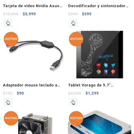
Tarjeta de video Nvidia Asus
Decodificador y sintonizador
Strix GTX 970 4Gb
de TV Externo de Alta
$
10,500
$
5,999
$
999
$
399
Definición II ENXTV-X4
Adaptador mouse teclado a
Tablet Vorago de 9.7″
usb belkin
Quadcore 1.6Ghz 16GB 2GB
$
190
$
90
$
4,000
$
1,299
Pantalla 2048×1536 IPS