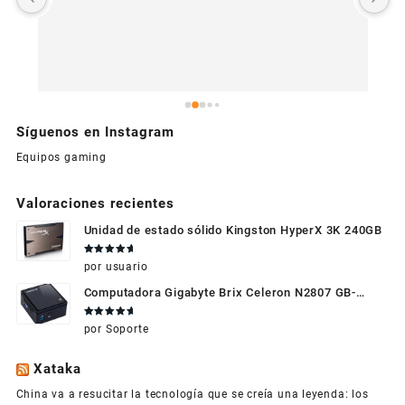
c
Síguenos en Instagram
Equipos gaming
Valoraciones recientes
Unidad de estado sólido Kingston HyperX 3K 240GB
Valorado
por usuario
en
5
de 5
Computadora Gigabyte Brix Celeron N2807 GB-
BXBT-2807 + WIFI + RAM de 4GB + HDD 500gb +
Valorado
por Soporte
Windows 10
en
5
de 5
Xataka
China va a resucitar la tecnología que se creía una leyenda: los