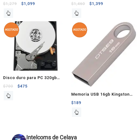
HV620 1TB
$
1,279
$
1,099
$
1,460
$
1,399
Disco duro para PC 320gb
7200rpm
$
700
$
475
Memoria USB 16gb Kingston
2.0 DTSE9 aluminio
$
189
Intelcoms de Celaya