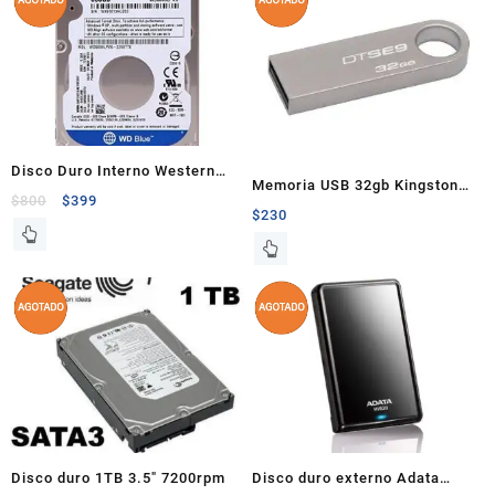
Disco Duro Interno Western
Memoria USB 32gb Kingston
Digital 500GB 2.5″ Rpm5400
$
800
$
399
2.0 DTSE9 aluminio
$
230
Disco duro 1TB 3.5″ 7200rpm
Disco duro externo Adata