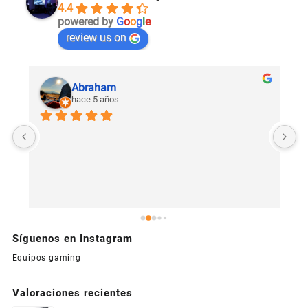
4.4
powered by
G
o
o
g
l
e
review us on
Abraham
hace 5 años
U
c
Síguenos en Instagram
Equipos gaming
Valoraciones recientes