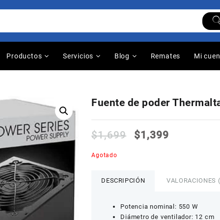
Productos
Servicios
Blog
Remates
Mi cue
Fuente de poder Thermalt
$
1,699
$
1,399
Agotado
DESCRIPCIÓN
VALORACIONES (
Potencia nominal: 550 W
Diámetro de ventilador: 12 cm