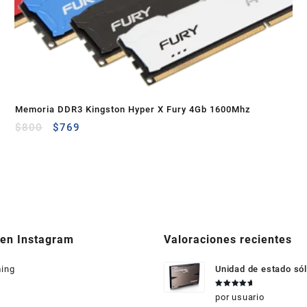
Memoria DDR3 Kingston Hyper X Fury 4Gb 1600Mhz
$
800
$
769
 en Instagram
Valoraciones recientes
ing
Unidad de estado sól
HyperX 3K 240GB
Valorado
por usuario
en
5
de 5