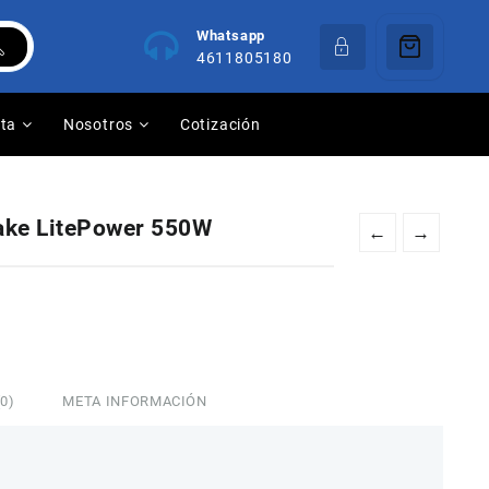
Whatsapp
4611805180
nta
Nosotros
Cotización
ake LitePower 550W
←
→
0)
META INFORMACIÓN