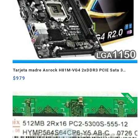
Tarjeta madre Asrock H81M-VG4 2xDDR3 PCIE Sata 3
socket 1150
$
979