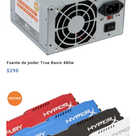
Fuente de poder True Basix 480w
$
290