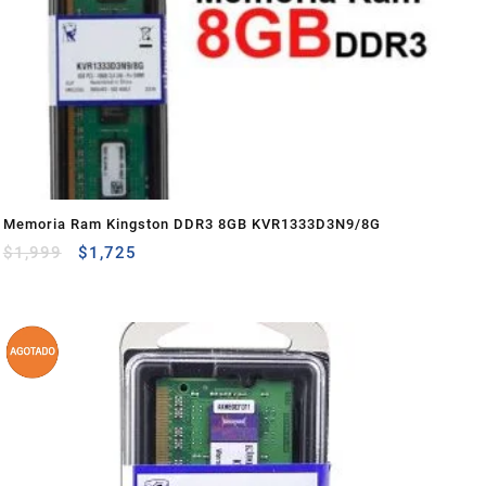
Memoria Ram Kingston DDR3 8GB KVR1333D3N9/8G
$
1,999
$
1,725