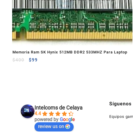
Memoria Ram SK Hynix 512MB DDR2 533MHZ Para Laptop
$
400
$
99
Síguenos
Intelcoms de Celaya
4.4
Equipos gam
powered by
G
o
o
g
l
e
review us on