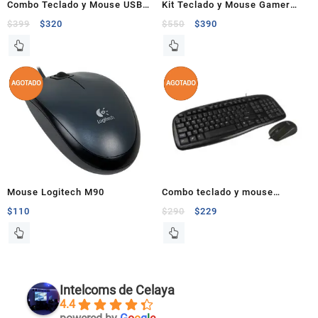
Combo Teclado y Mouse USB
Kit Teclado y Mouse Gamer
Techzone
Balam Rush Vortex
$
399
$
320
$
550
$
390
Mouse Logitech M90
Combo teclado y mouse
alámbrico usb Easy Line
$
110
$
290
$
229
EL993391
Intelcoms de Celaya
4.4