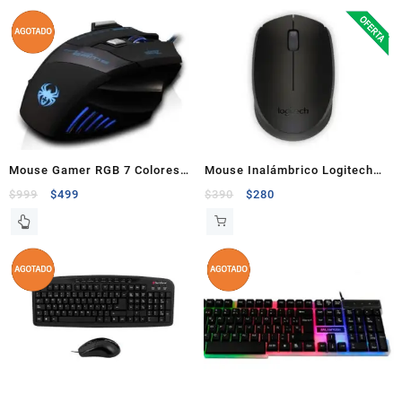
Mouse Gamer RGB 7 Colores
Mouse Inalámbrico Logitech
7200DPI
M170 Negro
$
999
$
499
$
390
$
280