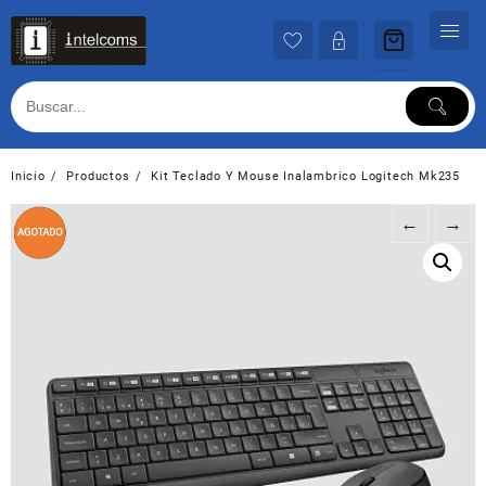
Ir
al
contenido
Inicio
Productos
Kit Teclado Y Mouse Inalambrico Logitech Mk235
←
→