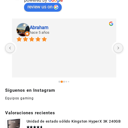
powered by
G
o
o
g
l
e
review us on
Abraham
hace 5 años
U
c
Síguenos en Instagram
Equipos gaming
Valoraciones recientes
Unidad de estado sólido Kingston HyperX 3K 240GB