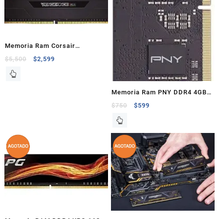
Memoria Ram Corsair
Vengeance 16GB RGB DDR4
$
5,500
$
2,599
3000Ghz Kit
Memoria Ram PNY DDR4 4GB
2666MHZ 1.2V para Portátil
$
750
$
599