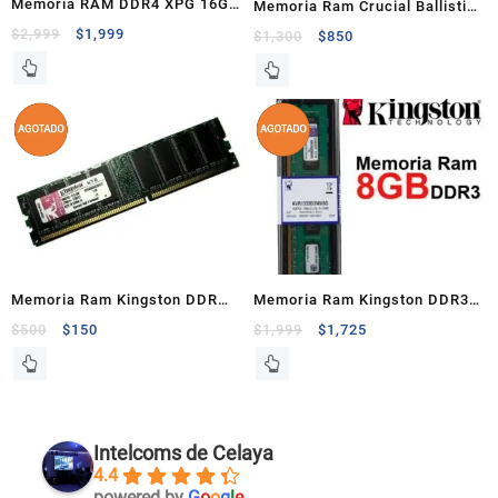
Memoria RAM DDR4 XPG 16GB
Memoria Ram Crucial Ballistix
2666Mhz
DDR4 8GB 2666Mhz
$
2,999
$
1,999
$
1,300
$
850
Memoria Ram Kingston DDR
Memoria Ram Kingston DDR3
512MB
8GB KVR1333D3N9/8G
$
500
$
150
$
1,999
$
1,725
Intelcoms de Celaya
4.4
powered by
G
o
o
g
l
e