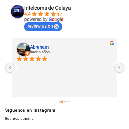
Intelcoms de Celaya
4.4
powered by
G
o
o
g
l
e
review us on
Abraham
hace 5 años
U
c
Síguenos en Instagram
Equipos gaming