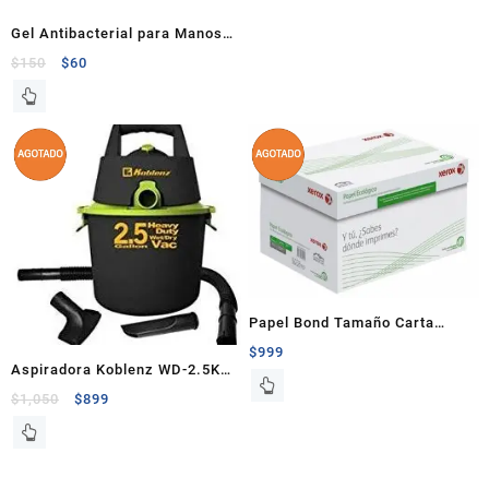
Gel Antibacterial para Manos
250ml
$
150
$
60
Papel Bond Tamaño Carta
Xerox Ecológico 10 Paquetes
$
999
Aspiradora Koblenz WD-2.5K
De 500 Hojas
Seco / Mojado 2.5 Galones
$
1,050
$
899
1.75 Hp Negro / Verde