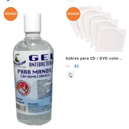
Sobres para CD / DVD color
blanco 1 Pza.
$
3
$
2