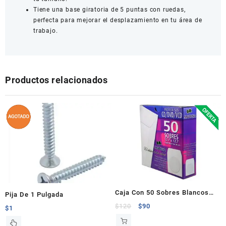
Tiene una base giratoria de 5 puntas con ruedas,
perfecta para mejorar el desplazamiento en tu área de
trabajo.
Productos relacionados
Caja Con 50 Sobres Blancos
Pija De 1 Pulgada
12.7 x 12.7 CM
$
120
$
90
$
1