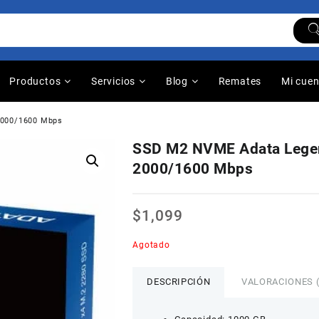
Productos
Servicios
Blog
Remates
Mi cue
2000/1600 Mbps
SSD M2 NVME Adata Legen
2000/1600 Mbps
$
1,099
Agotado
DESCRIPCIÓN
VALORACIONES (