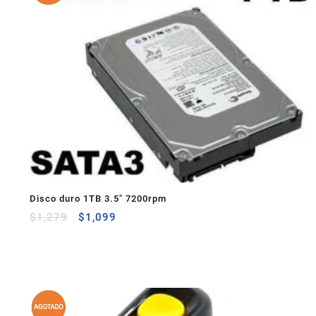
Disco duro 1TB 3.5″ 7200rpm
$
1,279
$
1,099