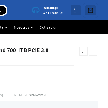
Whatsapp
4611805180
nta
Nosotros
Cotización
d 700 1TB PCIE 3.0
←
→
0)
META INFORMACIÓN