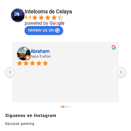
Intelcoms de Celaya
4.4
powered by
G
o
o
g
l
e
review us on
Abraham
hace 5 años
U
c
Síguenos en Instagram
Equipos gaming