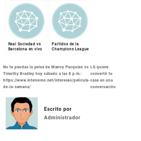
Timothy Bradley
de-la-semana/
hoy sábado a las 8
p.m.:
https://www.intelcoms.net/intereses/pelicula-
de-la-semana/
Real Sociedad vs
Partidos de la
Barcelona en vivo
Champions League
por Intelcoms en el
2016, por
enlace:
Intelcoms en el
https://www.intelcoms.net/intereses/pelicula-
enlace:
Navegación
No te pierdas la pelea de Manny Pacquiao vs
LG quiere
de-la-semana/
https://www.intelcoms.net/intereses/pelicula-
de
Timothy Bradley hoy sábado a las 8 p.m.:
convertir tu
de-la-semana/
entradas
https://www.intelcoms.net/intereses/pelicula-
casa en una
de-la-semana/
conversación
Escrito por
Administrador