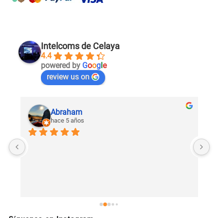
Intelcoms de Celaya
4.4
powered by
G
o
o
g
l
e
review us on
Abraham
hace 5 años
U
c