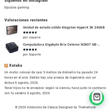
Síguenos en Instagram
Equipos gaming
Valoraciones recientes
Unidad de estado sólido Kingston HyperX 3K 240GB
Valorado
por usuario
en
5
de 5
Computadora Gigabyte Brix Celeron N2807 GB-
BXBT-2807 + WIFI + RAM de 4GB + HDD 500gb +
Valorado
por Soporte
Windows 10
en
5
de 5
Xataka
Un motor colosal de casi 3 metros de diámetro ha pasado 24
horas en el aire. Detrás hay una proeza de ingeniería con un
Airbus
6 agosto, 2026
Tener hijos no te envejece: según la ciencia, hace justo lo contrario
con tu cerebro
6 agosto, 2026
© 2026
Intelcoms de Celaya
Designed by
Themehunk