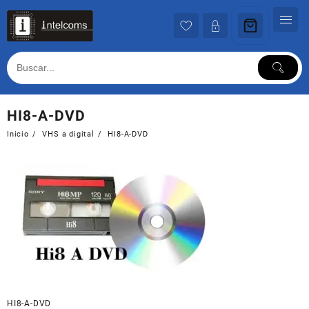
Ir
al
contenido
HI8-A-DVD
Inicio
VHS a digital
HI8-A-DVD
HI8-A-DVD