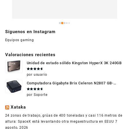
Síguenos en Instagram
Equipos gaming
Valoraciones recientes
Unidad de estado sólido Kingston HyperX 3K 240GB
Valorado
por usuario
en
5
de 5
Computadora Gigabyte Brix Celeron N2807 GB-
BXBT-2807 + WIFI + RAM de 4GB + HDD 500gb +
Valorado
por Soporte
Windows 10
en
5
de 5
Xataka
24 zonas de trabajo, grúas de 400 toneladas y casi 116 metros de
altura: SpaceX está levantando otra megaestructura en EEUU
7
agosto, 2026