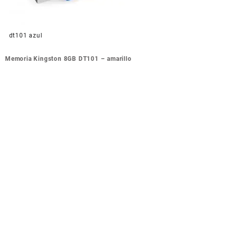
dt101 azul
Navegación
Memoria Kingston 8GB DT101 – amarillo
de
entradas