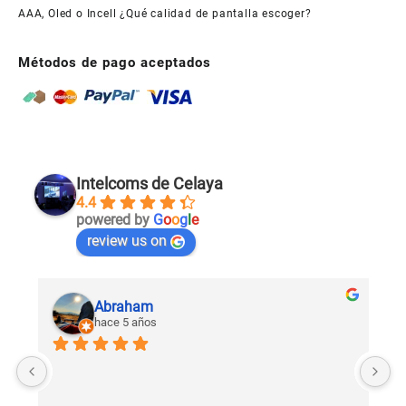
AAA, Oled o Incell ¿Qué calidad de pantalla escoger?
Métodos de pago aceptados
Intelcoms de Celaya
4.4
powered by
G
o
o
g
l
e
review us on
Abraham
hace 5 años
U
c