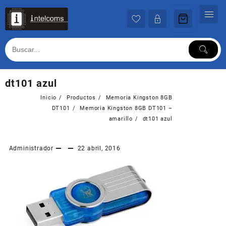
Ir
al
contenido
dt101 azul
Inicio
Productos
Memoria Kingston 8GB
DT101
Memoria Kingston 8GB DT101 –
amarillo
dt101 azul
Administrador
22 abril, 2016