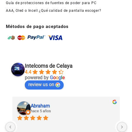
Guía de protecciones de fuentes de poder para PC
AAA, Oled o Incell ¿Qué calidad de pantalla escoger?
Métodos de pago aceptados
Intelcoms de Celaya
4.4
powered by
G
o
o
g
l
e
review us on
Abraham
hace 5 años
U
c