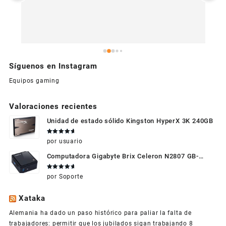
Síguenos en Instagram
Equipos gaming
Valoraciones recientes
Unidad de estado sólido Kingston HyperX 3K 240GB
Valorado
por usuario
en
5
de 5
Computadora Gigabyte Brix Celeron N2807 GB-
BXBT-2807 + WIFI + RAM de 4GB + HDD 500gb +
Valorado
por Soporte
Windows 10
en
5
de 5
Xataka
Alemania ha dado un paso histórico para paliar la falta de
trabajadores: permitir que los jubilados sigan trabajando
8