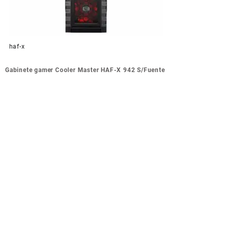
haf-x
Navegación
Gabinete gamer Cooler Master HAF-X 942 S/Fuente
de
entradas