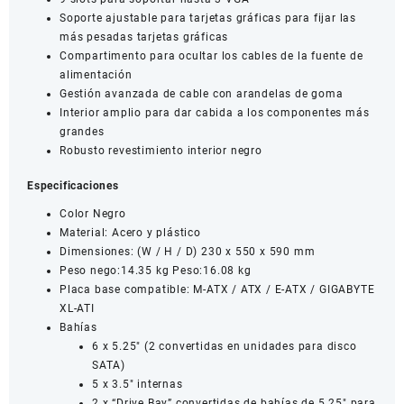
Soporte ajustable para tarjetas gráficas para fijar las
más pesadas tarjetas gráficas
Compartimento para ocultar los cables de la fuente de
alimentación
Gestión avanzada de cable con arandelas de goma
Interior amplio para dar cabida a los componentes más
grandes
Robusto revestimiento interior negro
Especificaciones
Color Negro
Material: Acero y plástico
Dimensiones: (W / H / D) 230 x 550 x 590 mm
Peso nego:14.35 kg Peso:16.08 kg
Placa base compatible: M-ATX / ATX / E-ATX / GIGABYTE
XL-ATI
Bahías
6 x 5.25″ (2 convertidas en unidades para disco
SATA)
5 x 3.5″ internas
2 x “Drive Bay” convertidas de bahías de 5.25″ para