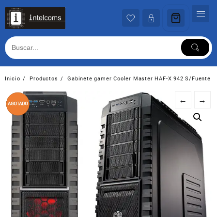
Ir
al
contenido
Inicio
Productos
Gabinete gamer Cooler Master HAF-X 942 S/Fuente
←
→