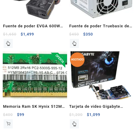
Fuente de poder EVGA 600W
Fuente de poder Truebasix de
Certificación Bronze 80+
480W
$
1,650
$
1,499
$
450
$
350
Memoria Ram SK Hynix 512MB
Tarjeta de video Gigabyte
DDR2 533MHZ Para Laptop
Nvidia GeForce 210
$
400
$
99
$
1,200
$
1,099