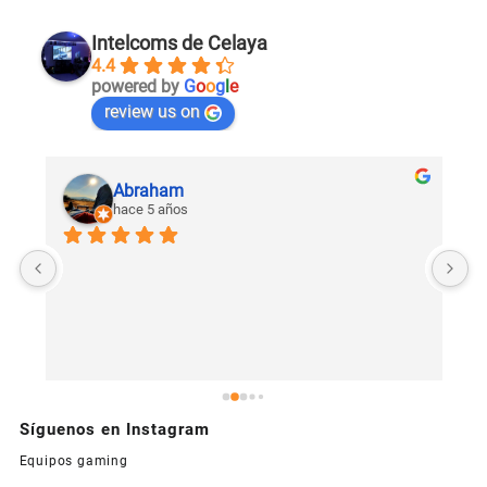
Intelcoms de Celaya
4.4
powered by
G
o
o
g
l
e
review us on
Abraham
hace 5 años
U
c
Síguenos en Instagram
Equipos gaming