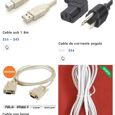
Cable usb 1.8m
$
35
–
$
45
Cable de corriente angulo
$
60
$
44
Cable vga beige