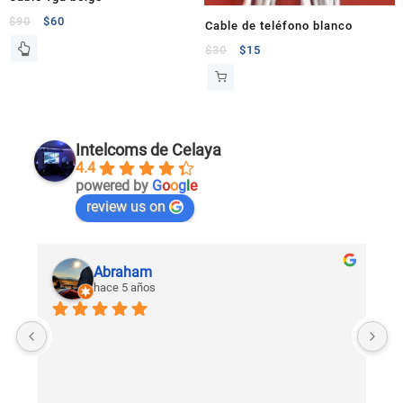
$
90
$
60
Cable de teléfono blanco
$
30
$
15
Intelcoms de Celaya
4.4
powered by
G
o
o
g
l
e
review us on
Abraham
hace 5 años
U
c