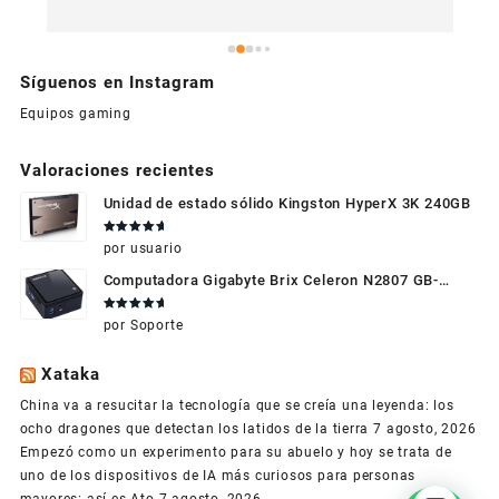
Síguenos en Instagram
Equipos gaming
Valoraciones recientes
Unidad de estado sólido Kingston HyperX 3K 240GB
Valorado
por usuario
en
5
de 5
Computadora Gigabyte Brix Celeron N2807 GB-
BXBT-2807 + WIFI + RAM de 4GB + HDD 500gb +
Valorado
por Soporte
Windows 10
en
5
de 5
Xataka
China va a resucitar la tecnología que se creía una leyenda: los
ocho dragones que detectan los latidos de la tierra
7 agosto, 2026
Empezó como un experimento para su abuelo y hoy se trata de
uno de los dispositivos de IA más curiosos para personas