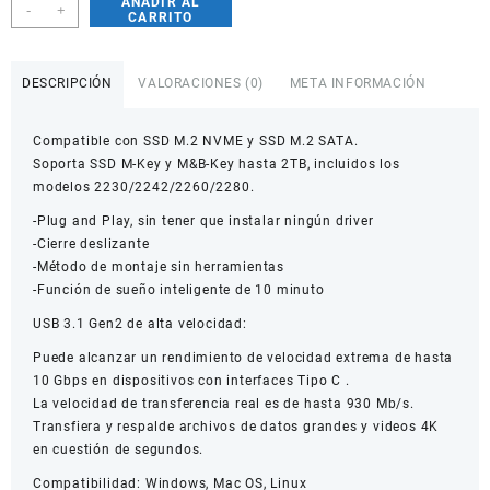
AÑADIR AL
Adaptador
-
+
CARRITO
Para
Unidad
De
DESCRIPCIÓN
VALORACIONES (0)
META INFORMACIÓN
Estado
Solido
Compatible con SSD M.2 NVME y SSD M.2 SATA.
M2
Soporta SSD M-Key y M&B-Key hasta 2TB, incluidos los
Nvme
modelos 2230/2242/2260/2280.
/
Sata
-Plug and Play, sin tener que instalar ningún driver
A
-Cierre deslizante
Usb
-Método de montaje sin herramientas
/
-Función de sueño inteligente de 10 minuto
Usb
USB 3.1 Gen2 de alta velocidad:
C
cantidad
Puede alcanzar un rendimiento de velocidad extrema de hasta
10 Gbps en dispositivos con interfaces Tipo C .
La velocidad de transferencia real es de hasta 930 Mb/s.
Transfiera y respalde archivos de datos grandes y videos 4K
en cuestión de segundos.
Compatibilidad: Windows, Mac OS, Linux