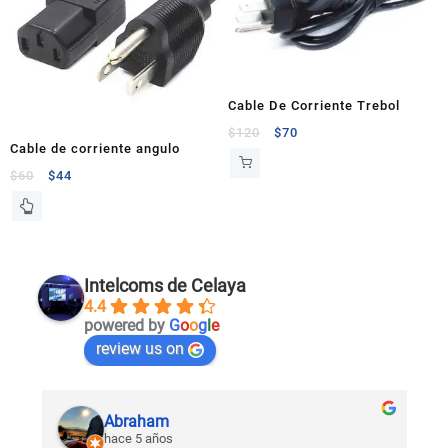
Cable De Corriente Trebol
$
120
$
70
Cable de corriente angulo
$
60
$
44
Intelcoms de Celaya
4.4
powered by
G
o
o
g
l
e
review us on
Abraham
hace 5 años