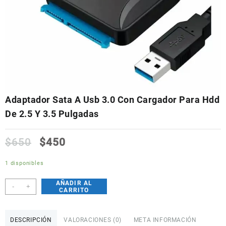
Adaptador Sata A Usb 3.0 Con Cargador Para Hdd
De 2.5 Y 3.5 Pulgadas
$
650
$
450
1 disponibles
AÑADIR AL
Adaptador
-
+
CARRITO
Sata
A
Usb
DESCRIPCIÓN
VALORACIONES (0)
META INFORMACIÓN