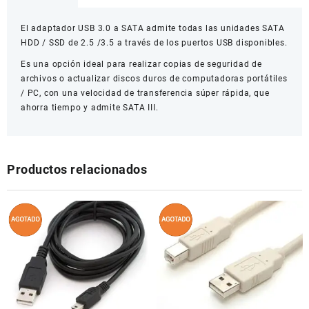
3.0
Con
El adaptador USB 3.0 a SATA admite todas las unidades SATA
Cargador
HDD / SSD de 2.5 /3.5 a través de los puertos USB disponibles.
Para
Hdd
Es una opción ideal para realizar copias de seguridad de
De
archivos o actualizar discos duros de computadoras portátiles
2.5
/ PC, con una velocidad de transferencia súper rápida, que
Y
ahorra tiempo y admite SATA III.
3.5
Pulgadas
cantidad
Productos relacionados