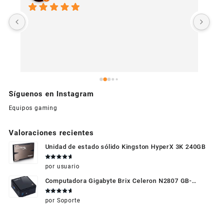
U
c
Síguenos en Instagram
Equipos gaming
Valoraciones recientes
Unidad de estado sólido Kingston HyperX 3K 240GB
Valorado
por usuario
en
5
de 5
Computadora Gigabyte Brix Celeron N2807 GB-
BXBT-2807 + WIFI + RAM de 4GB + HDD 500gb +
Valorado
por Soporte
Windows 10
en
5
de 5