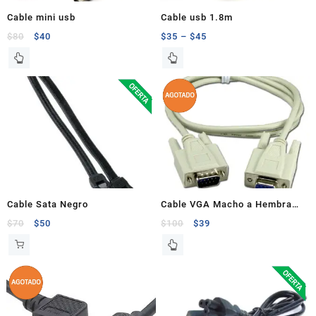
Cable mini usb
Cable usb 1.8m
$
80
$
40
$
35
–
$
45
Cable Sata Negro
Cable VGA Macho a Hembra
1.8 M – Usado
$
70
$
50
$
100
$
39