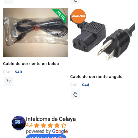
Cable de corriente en bolsa
$
60
$
40
Cable de corriente angulo
$
60
$
44
Intelcoms de Celaya
4.4
powered by
G
o
o
g
l
e