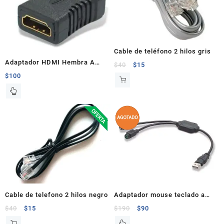
Cable de teléfono 2 hilos gris
Adaptador HDMI Hembra A
$
40
$
15
Hembra XTech
$
100
Cable de telefono 2 hilos negro
Adaptador mouse teclado a
usb belkin
$
40
$
15
$
190
$
90