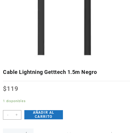
Cable Lightning Getttech 1.5m Negro
$
119
1 disponibles
AÑADIR AL
Cable
-
+
CARRITO
Lightning
Getttech
1.5m