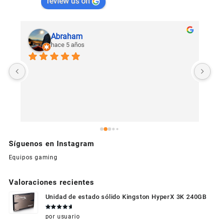
review us on
Abraham
hace 5 años
U
c
Síguenos en Instagram
Equipos gaming
Valoraciones recientes
Unidad de estado sólido Kingston HyperX 3K 240GB
Valorado
por usuario
en
de 5