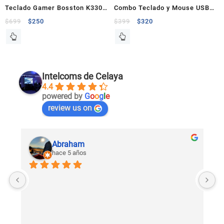
Teclado Gamer Bosston K330
Combo Teclado y Mouse USB
Rainbow Blanco Metálico
Techzone
$
699
$
250
$
399
$
320
Intelcoms de Celaya
4.4
powered by
G
o
o
g
l
e
review us on
Abraham
hace 5 años
U
c