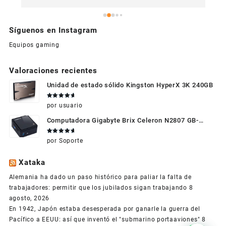
Síguenos en Instagram
Equipos gaming
Valoraciones recientes
Unidad de estado sólido Kingston HyperX 3K 240GB
Valorado
por usuario
en
5
de 5
Computadora Gigabyte Brix Celeron N2807 GB-
BXBT-2807 + WIFI + RAM de 4GB + HDD 500gb +
Valorado
por Soporte
Windows 10
en
5
de 5
Xataka
Alemania ha dado un paso histórico para paliar la falta de
trabajadores: permitir que los jubilados sigan trabajando
8
agosto, 2026
En 1942, Japón estaba desesperada por ganarle la guerra del
Pacífico a EEUU: así que inventó el "submarino portaaviones"
8