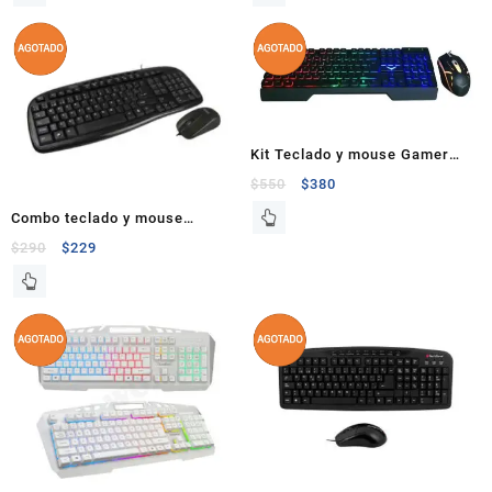
Kit Teclado y mouse Gamer
Naceb Fallen
$
550
$
380
Combo teclado y mouse
alámbrico usb Easy Line
$
290
$
229
EL993391