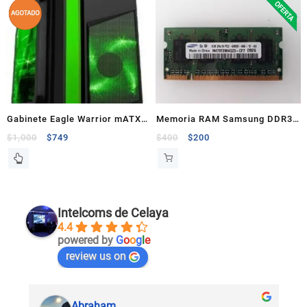
Gabinete Eagle Warrior mATX
Memoria RAM Samsung DDR3
verde
1GB 1066Mhz
$
1,000
$
749
$
400
$
200
Intelcoms de Celaya
4.4
powered by
G
o
o
g
l
e
review us on
Abraham