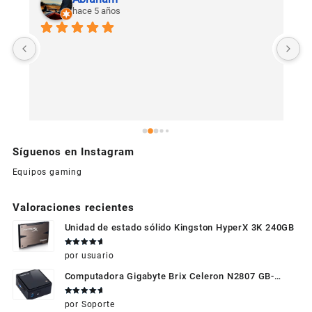
hace 5 años
U
c
Síguenos en Instagram
Equipos gaming
Valoraciones recientes
Unidad de estado sólido Kingston HyperX 3K 240GB
Valorado
por usuario
en
5
de 5
Computadora Gigabyte Brix Celeron N2807 GB-
BXBT-2807 + WIFI + RAM de 4GB + HDD 500gb +
Valorado
por Soporte
Windows 10
en
5
de 5