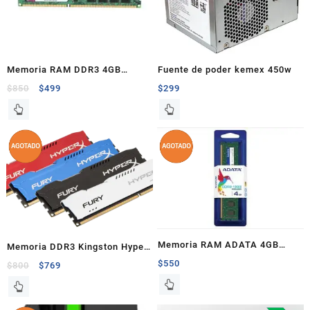
Memoria RAM DDR3 4GB
Fuente de poder kemex 450w
1333Mhz
$
850
$
499
$
299
Memoria RAM ADATA 4GB
Memoria DDR3 Kingston Hyper
DDR3 1333MHZ
$
550
X Fury 4Gb 1600Mhz
$
800
$
769