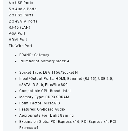
6 x USB Ports
5 x Audio Ports
2 x PS2 Ports
2 x eSATA Ports
RJ-45 (LAN)
VGA Port
HDMI Port
FireWire Port
BRAND: Gateway
Number of Memory Slots: 4
Socket Type: LGA 1156/Socket H
Input/Output Ports: HDMI, Ethernet (RJ-45), USB 2.0,
eSATA, D-Sub, FireWire 800
Compatible CPU Brand: Intel
Memory Type: DDR3 SDRAM
Form Factor: MicroATX
Features: On-Board Audio
Appropriate For: Light Gaming
Expansion Slots: PCI Express x16, PCI Express x1, PCI
Express x4