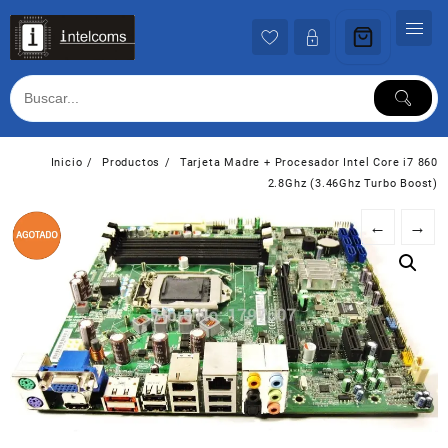
Ir
al
contenido
Inicio
Productos
Tarjeta Madre + Procesador Intel Core i7 860
2.8Ghz (3.46Ghz Turbo Boost)
←
→