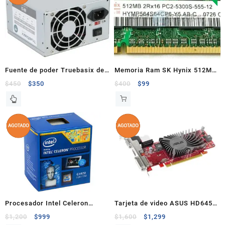
Fuente de poder Truebasix de
Memoria Ram SK Hynix 512MB
480W
DDR2 533MHZ Para Laptop
$
450
$
350
$
400
$
99
Procesador Intel Celeron
Tarjeta de video ASUS HD6450
G1820 Dual Core 2.7Ghz 2MB
1GB
$
1,200
$
999
$
1,600
$
1,299