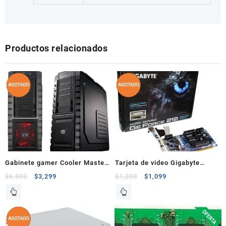
Productos relacionados
Gabinete gamer Cooler Master
Tarjeta de video Gigabyte
HAF-X 942 S/Fuente
Nvidia GeForce 210
$
6,500
$
3,299
$
1,200
$
1,099