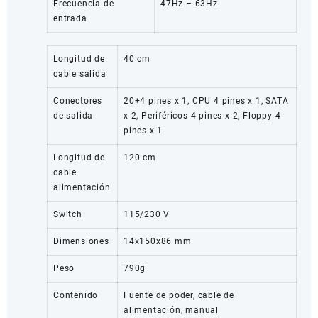
Frecuencia de
47Hz – 63Hz
entrada
Longitud de
40 cm
cable salida
Conectores
20+4 pines x 1, CPU 4 pines x 1, SATA
de salida
x 2, Periféricos 4 pines x 2, Floppy 4
pines x 1
Longitud de
120 cm
cable
alimentación
Switch
115/230 V
Dimensiones
14x150x86 mm
Peso
790g
Contenido
Fuente de poder, cable de
alimentación, manual