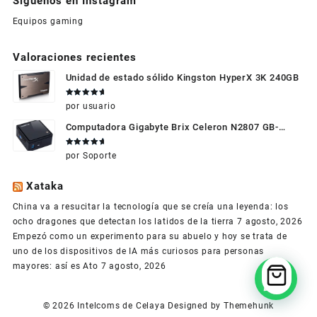
Síguenos en Instagram
Equipos gaming
Valoraciones recientes
Unidad de estado sólido Kingston HyperX 3K 240GB
Valorado
por usuario
en
5
de 5
Computadora Gigabyte Brix Celeron N2807 GB-
BXBT-2807 + WIFI + RAM de 4GB + HDD 500gb +
Valorado
por Soporte
Windows 10
en
5
de 5
Xataka
China va a resucitar la tecnología que se creía una leyenda: los
ocho dragones que detectan los latidos de la tierra
7 agosto, 2026
Empezó como un experimento para su abuelo y hoy se trata de
uno de los dispositivos de IA más curiosos para personas
mayores: así es Ato
7 agosto, 2026
© 2026
Intelcoms de Celaya
Designed by
Themehunk