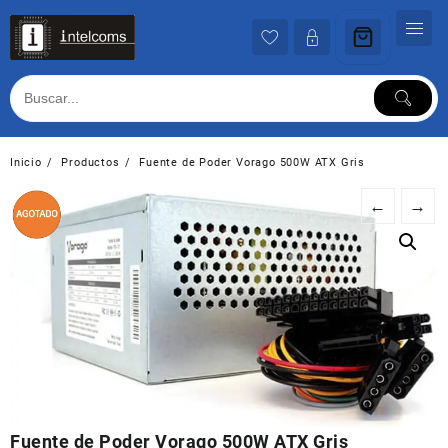
Ir
al
contenido
Inicio
Productos
Fuente de Poder Vorago 500W ATX Gris
←
→
Fuente de Poder Vorago 500W ATX Gris