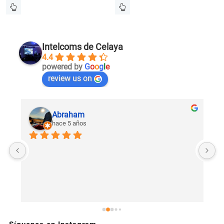
1150 4ta. generación
Intelcoms de Celaya
4.4
powered by
G
o
o
g
l
e
review us on
Abraham
hace 5 años
U
c